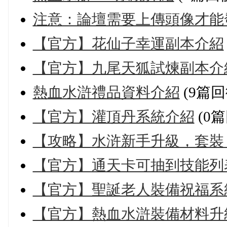
注意：論壇需要上傳頭像才能
【官方】花仙子幸運副本介紹
【官方】九尾天狐試煉副本介
熱血水滸禮品資料介紹
(9篇回
【官方】灌頂丹系統介紹
(0篇
【攻略】水浒新手升級，套裝
【官方】通天卡可抽到技能列
【官方】聖誕老人裝備祝福系
【官方】熱血水滸裝備材料升