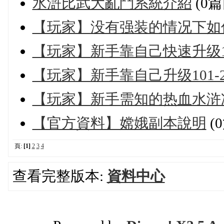
水滸比武大亂鬥系統介紹
(0篇
【玩家】没有强装的情况下如
【玩家】新手靠自己快速升级1-
【玩家】新手靠自己升级101-2
【玩家】新手需知的热血水浒
【官方資料】嫦娥副本說明
(
頁:
[1]
2
3
4
查看完整版本:
資料中心