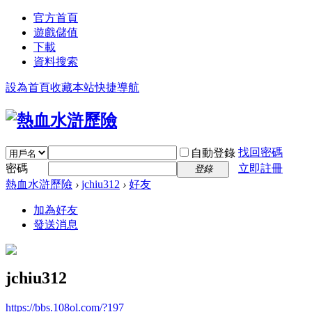
官方首頁
遊戲儲值
下載
資料搜索
設為首頁
收藏本站
快捷導航
找回密碼
自動登錄
密碼
立即註冊
登錄
熱血水滸歷險
›
jchiu312
›
好友
加為好友
發送消息
jchiu312
https://bbs.108ol.com/?197