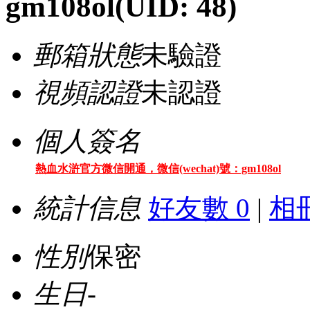
gm108ol
(UID: 48)
郵箱狀態
未驗證
視頻認證
未認證
個人簽名
熱血水滸官方微信開通，微信(wechat)號：gm108ol
統計信息
好友數 0
|
相冊
性別
保密
生日
-