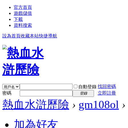
官方首頁
遊戲儲值
下載
資料搜索
設為首頁
收藏本站
快捷導航
找回密碼
自動登錄
密碼
立即註冊
登錄
熱血水滸歷險
›
gm108ol
›
加為好友