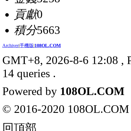
貢獻
0
積分
5663
Archiver
|
手機版
|
108OL.COM
GMT+8, 2026-8-6 12:08
, 
14 queries .
Powered by
108OL.COM
© 2016-2020 108OL.COM 
回頂部